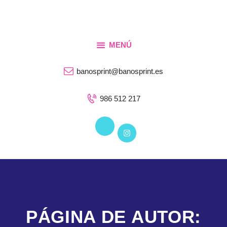
Inicio
Sobre Nosotros
BAÑOS PRINT
MENÚ
Consultoría
Servicios de Impresión
Servicios
banosprint@banosprint.es
Tienda
986 512 217
Blog
Contacto
PÁGINA DE AUTOR: